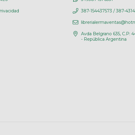
rivacidad
387-154437573 / 387-431
librerialermaventas@hot
Avda Belgrano 635, C.P: 4
- República Argentina