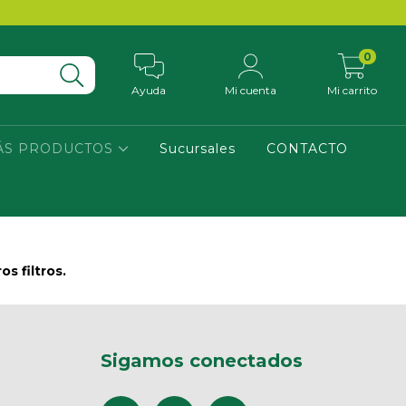
0
Ayuda
Mi cuenta
Mi carrito
ÁS PRODUCTOS
Sucursales
CONTACTO
s filtros.
Sigamos conectados