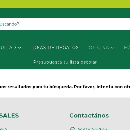
CULTAD
IDEAS DE REGALOS
OFICINA
M
Presupuestá tu lista escolar
s resultados para tu búsqueda. Por favor, intentá con otro
SALES
Contactános
NES
5493874576331