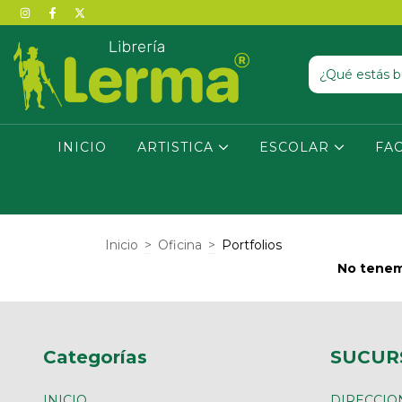
INICIO
ARTISTICA
ESCOLAR
FA
Inicio
>
Oficina
>
Portfolios
No tenemo
Categorías
SUCUR
INICIO
DIRECCIO