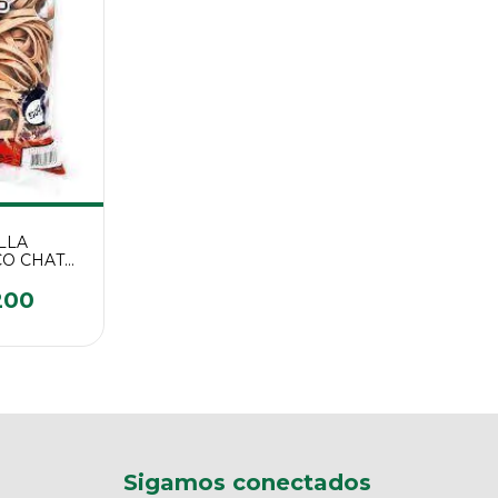
LLA
CO CHATA
M.
200
Sigamos conectados