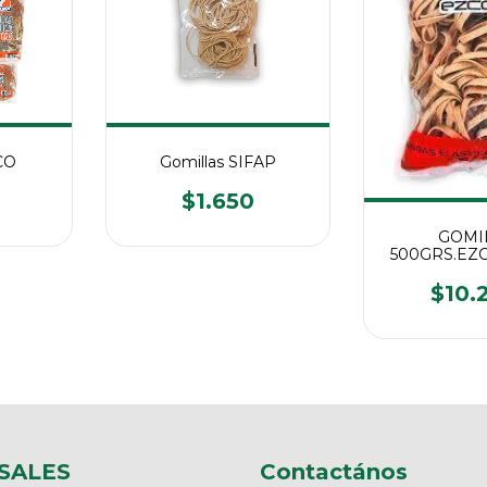
CO
Gomillas SIFAP
$1.650
GOMI
500GRS.EZ
60M
$10.
SALES
Contactános