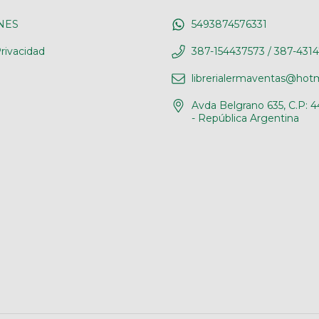
NES
5493874576331
rivacidad
387-154437573 / 387-431
librerialermaventas@hot
Avda Belgrano 635, C.P: 4
- República Argentina