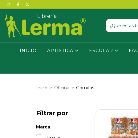
INICIO
ARTISTICA
ESCOLAR
FA
Inicio
>
Oficina
>
Gomillas
Filtrar por
Marca
Ezco (1)