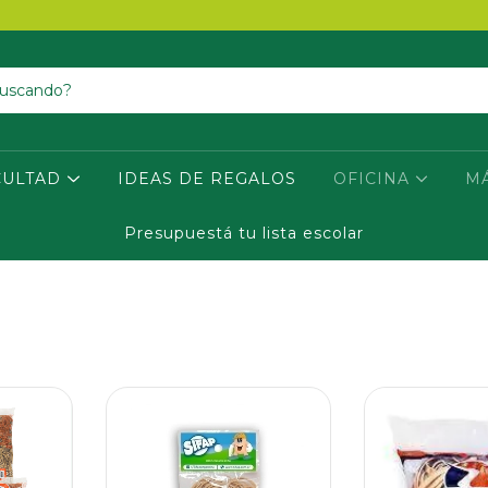
CULTAD
IDEAS DE REGALOS
OFICINA
M
Presupuestá tu lista escolar