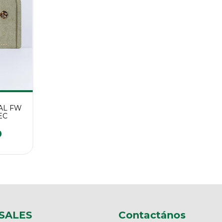
AL FW
EC
0
SALES
Contactános