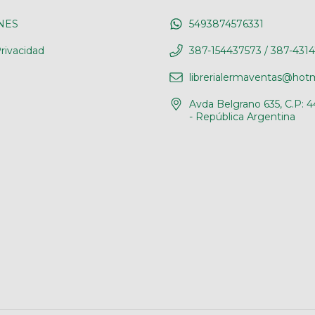
NES
5493874576331
rivacidad
387-154437573 / 387-431
librerialermaventas@hot
Avda Belgrano 635, C.P: 4
- República Argentina